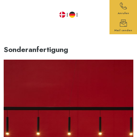
Anrufen
​ |
|
Mail senden
​Sonderanfertigung