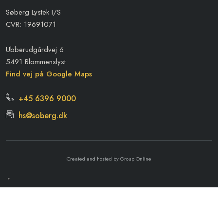
Søberg Lystek I/S
CVR: 19691071
Ubberudgårdvej 6
5491 Blommenslyst
Find vej på Google Maps
+45 6396 9000
hs@soberg.dk
Created and hosted by Group Online