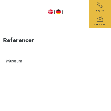
Ring op
​ |
|
Send mail
Referencer​
​Museum