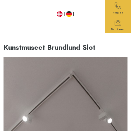
Ring op
​ |
|
Send mail
​Kunstmuseet Brundlund Slot