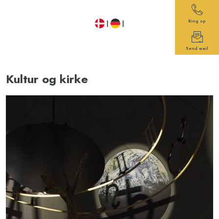
Ring op
​ |
|
Send mail
​Kultur og kirke